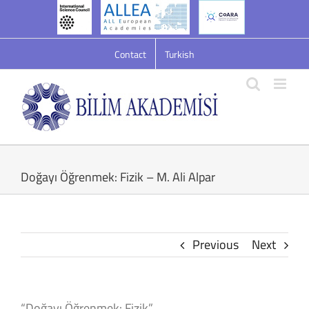
Skip
to
content
Contact
Turkish
Doğayı Öğrenmek: Fizik – M. Ali Alpar
Previous
Next
“Doğayı Öğrenmek: Fizik”