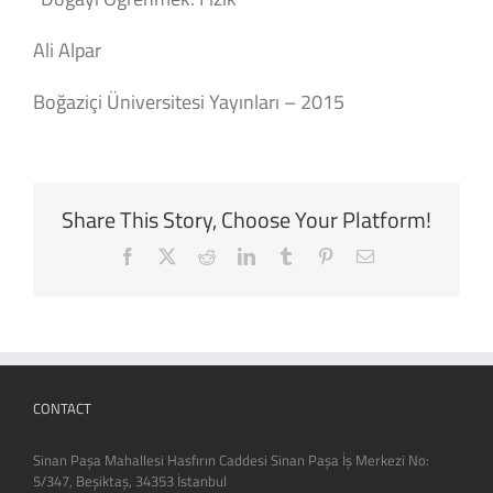
Ali Alpar
Boğaziçi Üniversitesi Yayınları – 2015
Share This Story, Choose Your Platform!
Facebook
X
Reddit
LinkedIn
Tumblr
Pinterest
Email
CONTACT
Sinan Paşa Mahallesi Hasfırın Caddesi Sinan Paşa İş Merkezi No:
5/347, Beşiktaş, 34353 İstanbul