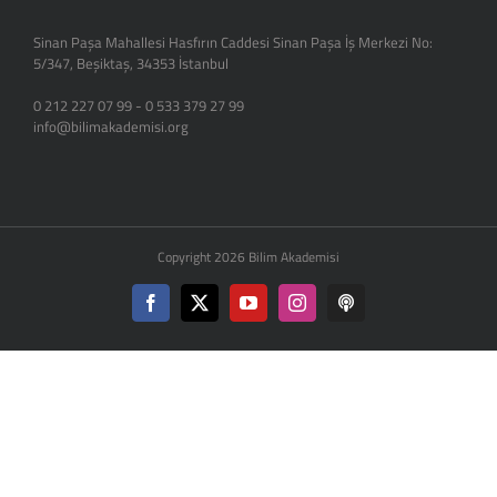
Sinan Paşa Mahallesi Hasfırın Caddesi Sinan Paşa İş Merkezi No:
5/347, Beşiktaş, 34353 İstanbul
0 212 227 07 99 - 0 533 379 27 99
info@bilimakademisi.org
Copyright 2026 Bilim Akademisi
Facebook
X
YouTube
Instagram
Podcast