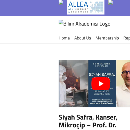
Skip
to
content
Home
About Us
Membership
Rep
Siyah Safra, Kanser,
Mikroçip – Prof. Dr.