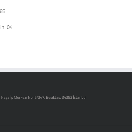
 83
h: 04
 Paşa İş Merkezi No: 5/347, Beşiktaş, 34353 İstanbul