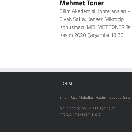
Mehmet Toner
Bilim Akademisi Konferansları –
Siyah Safra, Kanser, Mikroçip
Konuşmacı: MEHMET TONER Tari
Kasım 2020 Çarşamba 18:30
CONTACT
Sinan Paşa Mahallesi Hasfırın Caddesi Sinan
0 212 227 07 99 - 0 533 379 27 99
info@bilimakademisi.org